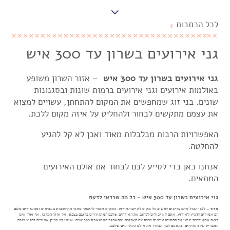
לכל הכתבות
❯
גני אירועים בשרון עד 300 איש
גני אירועים בשרון עד 300 איש
– אזור השרון משופע
באולמות אירועים וגני אירועים ברמות שונות ובסגנונות
שונים. בני זוג שמחפשים את המקום להתחתן, עשויים למצוא
את עצמם מתקשים לבחור ולהחליט על איזה מקום ללכת.
האפשרויות הרבות מבלבלות מאוד ואכן לא קל להגיע
להחלטה.
אנחנו כאן כדי לסייע לכם לבחור את אולם האירועים
המתאים.
גני אירועים בשרון עד 300 איש – כל מה שכדאי לדעת
אזור
– לפני הכול אתם צריכים לחשוב על מקום לקיום האירוע. המקום אמור להיבחר מתוך התחשבות באורחים ומהאזורים משם
הם אמורים להגיע לאירוע. אתם לא יכולים לסחוב את האורחים שלכם המתגוררים ברובם בצפון, אל אזור המרכז. אף אחד אינו
רוצה שהאורחים יגיעו אל החתונה עייפים מהנסיעה הארוכה ומהשהות הממושכת בכבישים. שימו לב מניין אמורים להגיע רובם
המכריע של האורחים ובהתאם לכך תבחרו את אולם האירועים שלכם.