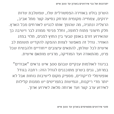
יתרונות של גני אירועים בשרון עד 300 איש
השרון בולט באווירה הפסטורלית שלו, שמשלבת שדות
ירוקים, צמחייה מקומית ומרחק נסיעה קצר מתל אביב,
הרצליה ונתניה, מה שהופך אותו לנגיש לאורחים מכל הארץ.
חלק חיצוני פתוח לחופה, וחלל פנימי ממוזג לבר וישיבה כך
שהאירוע זורם באופן טבעי בין החוץ לפנים, תלוי במזג
האוויר. גודל זה מאפשר לצוות ההפקה להקדיש תשומת לב
אישית לכל שולחן, להתאים עיצובים ייחודיים ולהבטיח שכל
פרט, מהתאורה ועד המוזיקה, מרגיש מותאם אישית.
בניגוד לאולמות ענקיים שבהם 300 איש נראים "אבודים"
במרחב, גנים בשרון מתוכננים לגודל הזה: רחבה בגודל
אופטימלי לריקודים, מספיק מקום לישיבות נוחות אבל לא
יותר מדי ריקנות, וגמישות בתפריטים יש ממנות קלילות
לאירוע ערב קצר ועד ארוחה מלאה לאירוע ארוך.
סוגי אירועים מתאימים בשרון עד 300 איש