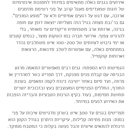
אירועים בגנים כאלה מתאימים במיוחד לחתונות אינטימיות
של זוגות שמעדיפים מעגל קרוב על פני רשימת מוזמנים
ארוכה, עם דגש על רגעים אמיתיים ולא על "מופע המונים".
גם בר/בת מצווה בגיל הזה מצליחה יוצאת דופן עם חופה
בגינה, ארוחת ערב משפחתית וריקודים עד מאוחר, בלי
להרגיש צפוף. אירועי חברה כמו השקות מוצר, כנסים קטנים
או ימי גיבוש לצוותים של 100-200 איש משתלבים נהדר
במתחמים כאלה, עם אפשרות לשלב סדנאות, הרצאות
וארוחות קוקטייל.
הגמישות היא המפתח: גנים רבים מאפשרים התאמה מרגע
הכניסה עם קבלת פנים מפנקת, דרך תפריט כשר למהדרין או
פרווה, ועד סיום באזור ישיבה נינוח לקפה ומאפים. בעונת
החורף, החללים הפנימיים המעוצבים בעץ ובזכוכית יוצרים
תחושת חמימות, בעוד בקיץ הגינות הטבעיות והבריזה הופכות
את האירוע לנעים במיוחד.
תפריטים בגנים עד 300 איש בשרון מדגישים איכות על פני
כמות: מנות פתיחה קלילות, עיקריות היתרון בגודל הקטן הוא
היכולת להתאים אישית והכל נעשה בקלות כי המטבח ממוקד.